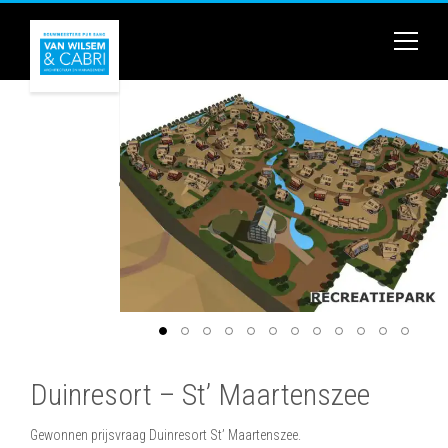
Duinresort – St’ Maartenszee
Gewonnen prijsvraag Duinresort St’ Maartenszee.