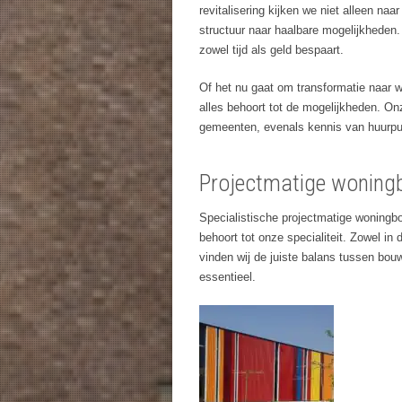
revitalisering kijken we niet alleen n
structuur naar haalbare mogelijkheden
zowel tijd als geld bespaart.
Of het nu gaat om transformatie naar 
alles behoort tot de mogelijkheden. Onz
gemeenten, evenals kennis van huurpunt
Projectmatige woningbo
Specialistische projectmatige woningbou
behoort tot onze specialiteit. Zowel in
vinden wij de juiste balans tussen bo
essentieel.