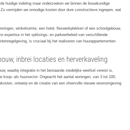
aar de huidige indeling maar onderzoeken we binnen de bouwkundige
. Zo vermijden we onnodige kosten door dure constructieve ingrepen, wat
woningen, winkelruimte, een hotel, flexwerkplekken of een schoolgebouw,
e expertise in het splitsings- en parkeerbeleid van verschillende
enregelgeving, is cruciaal bij het realiseren van huurappartementen.
uw, inbrei locaties en herverkaveling
w, waarbij integratie in het bestaande stedelijke weefsel vereist is,
 de koop- als huursector. Ongeacht het aantal woningen, van 3 tot 100,
uwkosten, ontwerp en de creatie van een sfeervolle nieuwe woonomgeving