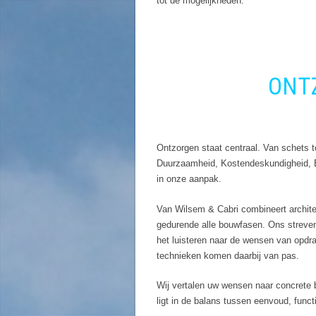
tot de mogelijkheden.
</br>
ONTZ
</br>
Ontzorgen staat centraal. Van schets 
Duurzaamheid, Kostendeskundigheid, 
in onze aanpak.
Van Wilsem & Cabri combineert archite
gedurende alle bouwfasen. Ons streven
het luisteren naar de wensen van opdr
technieken komen daarbij van pas.
Wij vertalen uw wensen naar concrete 
ligt in de balans tussen eenvoud, func