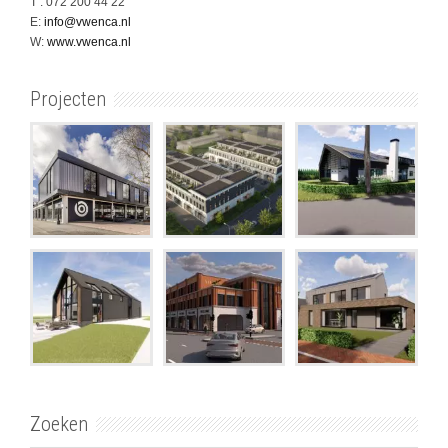
T : 072 200 44 22
E:
info@vwenca.nl
W:
www.vwenca.nl
Projecten
Zoeken