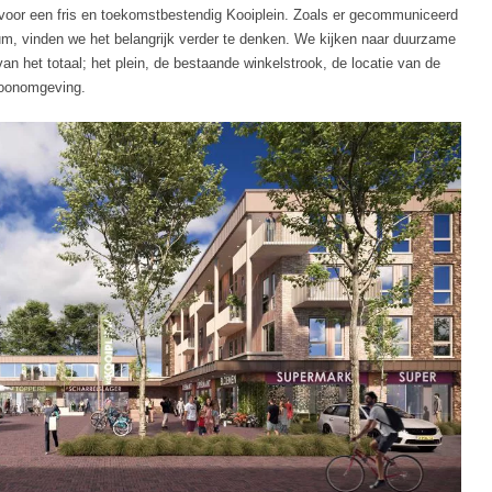
 voor een fris en toekomstbestendig Kooiplein. Zoals er gecommuniceerd
um, vinden we het belangrijk verder te denken. We kijken naar duurzame
an het totaal; het plein, de bestaande winkelstrook, de locatie van de
woonomgeving.