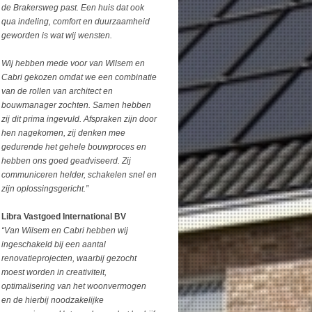
de Brakersweg past. Een huis dat ook
qua indeling, comfort en duurzaamheid
geworden is wat wij wensten.
Wij hebben mede voor van Wilsem en
Cabri gekozen omdat we een combinatie
van de rollen van architect en
bouwmanager zochten. Samen hebben
zij dit prima ingevuld. Afspraken zijn door
hen nagekomen, zij denken mee
gedurende het gehele bouwproces en
hebben ons goed geadviseerd. Zij
communiceren helder, schakelen snel en
zijn oplossingsgericht.”
Libra Vastgoed International BV
“Van Wilsem en Cabri hebben wij
ingeschakeld bij een aantal
renovatieprojecten, waarbij gezocht
moest worden in creativiteit,
optimalisering van het woonvermogen
en de hierbij noodzakelijke