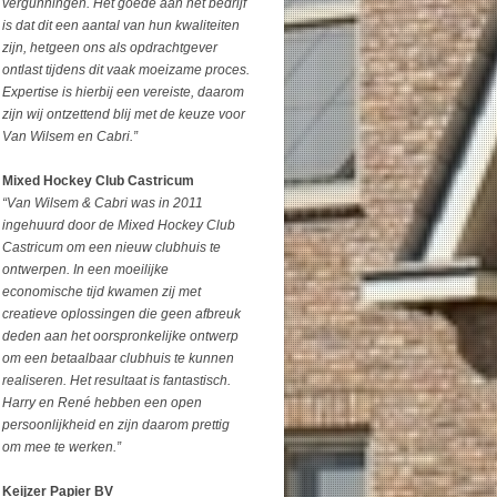
vergunningen. Het goede aan het bedrijf
is dat dit een aantal van hun kwaliteiten
zijn, hetgeen ons als opdrachtgever
ontlast tijdens dit vaak moeizame proces.
Expertise is hierbij een vereiste, daarom
zijn wij ontzettend blij met de keuze voor
Van Wilsem en Cabri.”
Mixed Hockey Club Castricum
“Van Wilsem & Cabri was in 2011
ingehuurd door de Mixed Hockey Club
Castricum om een nieuw clubhuis te
ontwerpen. In een moeilijke
economische tijd kwamen zij met
creatieve oplossingen die geen afbreuk
deden aan het oorspronkelijke ontwerp
om een betaalbaar clubhuis te kunnen
realiseren. Het resultaat is fantastisch.
Harry en René hebben een open
persoonlijkheid en zijn daarom prettig
om mee te werken.”
Keijzer Papier BV