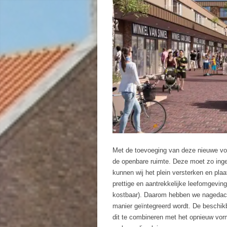
Met de toevoeging van deze nieuwe voo
de openbare ruimte. Deze moet zo ingeri
kunnen wij het plein versterken en pla
prettige en aantrekkelijke leefomgevin
kostbaar). Daarom hebben we nagedacht
manier geïntegreerd wordt. De beschik
dit te combineren met het opnieuw vor