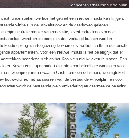
concept, onderzoeken we hoe het gebied een nieuwe impuls kan krijgen.
staande winkels in de winkelstrook en de daarboven gelegen
nergie neutrale manier van renovatie, levert extra toegevoegde
t extra belast wordt en de energielasten verlaagd kunnen worden.
te-koude opslag van toegevoegde waarde is, wellicht zelfs in combinatie
ende appartementen. Voor een nieuwe impuls is het belangrijk dat er
antrekken naar deze plek en het Kooiplein nieuw leven in blazen. Een
trekker. Boven een supermarkt is ruimte voor betaalbare woningen voor
en, een woonprogramma waar in Castricum een schrijnend woningtekort
euw bouwvolume, het aanpassen van de bestaande winkelplint en door
ebouwen wordt de bestaande plein omkadering en daarmee de beleving