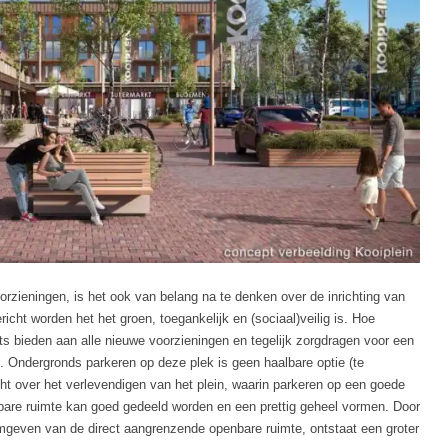
rzieningen, is het ook van belang na te denken over de inrichting van
cht worden het het groen, toegankelijk en (sociaal)veilig is. Hoe
ats bieden aan alle nieuwe voorzieningen en tegelijk zorgdragen voor een
g. Ondergronds parkeren op deze plek is geen haalbare optie (te
 over het verlevendigen van het plein, waarin parkeren op een goede
bare ruimte kan goed gedeeld worden en een prettig geheel vormen. Door
mgeven van de direct aangrenzende openbare ruimte, ontstaat een groter