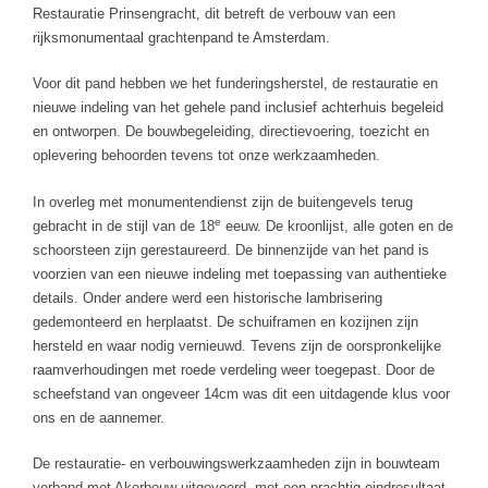
Restauratie Prinsengracht, dit betreft de verbouw van een
rijksmonumentaal grachtenpand te Amsterdam.
Voor dit pand hebben we het funderingsherstel, de restauratie en
nieuwe indeling van het gehele pand inclusief achterhuis begeleid
en ontworpen. De bouwbegeleiding, directievoering, toezicht en
oplevering behoorden tevens tot onze werkzaamheden.
In overleg met monumentendienst zijn de buitengevels terug
e
gebracht in de stijl van de 18
eeuw. De kroonlijst, alle goten en de
schoorsteen zijn gerestaureerd. De binnenzijde van het pand is
voorzien van een nieuwe indeling met toepassing van authentieke
details. Onder andere werd een historische lambrisering
gedemonteerd en herplaatst. De schuiframen en kozijnen zijn
hersteld en waar nodig vernieuwd. Tevens zijn de oorspronkelijke
raamverhoudingen met roede verdeling weer toegepast. Door de
scheefstand van ongeveer 14cm was dit een uitdagende klus voor
ons en de aannemer.
De restauratie- en verbouwingswerkzaamheden zijn in bouwteam
verband met Akerbouw uitgevoerd, met een prachtig eindresultaat