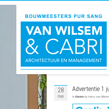
AR
Advertentie 1 j
28
mei
In
Klanten
by Harry van Wilse