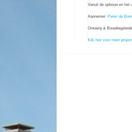
Vanuit de opbouw en het d
Aannemer:
Pieter de Boer
Ontwerp & Bouwbegeleid
Klik hier voor meer projec