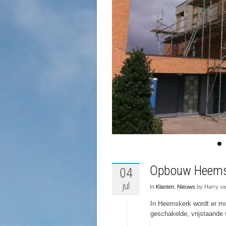
Opbouw Heemsk
04
jul
In
Klanten
,
Nieuws
by Harry va
In Heemskerk wordt er m
geschakelde, vrijstaande 