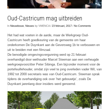
Oud-Castricum mag uitbreiden
In
Nieuwbouw
,
Nieuws
by VWENCA /
23 februari, 2017
/
No Comments
Het had wat voeten in de aarde, maar de Werkgroep Oud-
Castricum heeft goedkeuring van de gemeente om haar
onderkomen De Duynkant aan de Geversweg 1b te verbouwen en
uit te breiden met een filmzaal.
De benodigde omgevingsvergunning werd op 21 februari
overhandigd door wethouder Marcel Steeman aan een verheugde
werkgroepvoorzitter Peter Sibinga. Een bijzonder moment voor de
portefeuillehouder, omdat zijn veel te jong overleden vader Wil, van
1992 tot 2000 secretaris was van Oud-Castricum. Steeman sprak
tijdens de overhandiging ook over ‘het gebouwtje’, zoals De
Duynkant jarenlang door insiders werd genoemd.