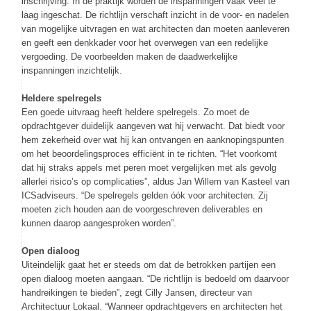
inschrijving. In de praktijk worden de inspanningen vaak veel te
laag ingeschat. De richtlijn verschaft inzicht in de voor- en nadelen
van mogelijke uitvragen en wat architecten dan moeten aanleveren
en geeft een denkkader voor het overwegen van een redelijke
vergoeding. De voorbeelden maken de daadwerkelijke
inspanningen inzichtelijk.
Heldere spelregels
Een goede uitvraag heeft heldere spelregels. Zo moet de
opdrachtgever duidelijk aangeven wat hij verwacht. Dat biedt voor
hem zekerheid over wat hij kan ontvangen en aanknopingspunten
om het beoordelingsproces efficiënt in te richten. “Het voorkomt
dat hij straks appels met peren moet vergelijken met als gevolg
allerlei risico’s op complicaties”, aldus Jan Willem van Kasteel van
ICSadviseurs. “De spelregels gelden óók voor architecten. Zij
moeten zich houden aan de voorgeschreven deliverables en
kunnen daarop aangesproken worden”.
Open dialoog
Uiteindelijk gaat het er steeds om dat de betrokken partijen een
open dialoog moeten aangaan. “De richtlijn is bedoeld om daarvoor
handreikingen te bieden”, zegt Cilly Jansen, directeur van
Architectuur Lokaal. “Wanneer opdrachtgevers en architecten het