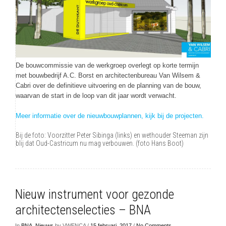
De bouwcommissie van de werkgroep overlegt op korte termijn
met bouwbedrijf A.C. Borst en architectenbureau Van Wilsem &
Cabri over de definitieve uitvoering en de planning van de bouw,
waarvan de start in de loop van dit jaar wordt verwacht.
Meer informatie over de nieuwbouwplannen, kijk bij de projecten.
Bij de foto: Voorzitter Peter Sibinga (links) en wethouder Steeman zijn
blij dat Oud-Castricum nu mag verbouwen. (foto Hans Boot)
Nieuw instrument voor gezonde
architectenselecties – BNA
In
BNA
,
Nieuws
by VWENCA /
15 februari, 2017
/
No Comments