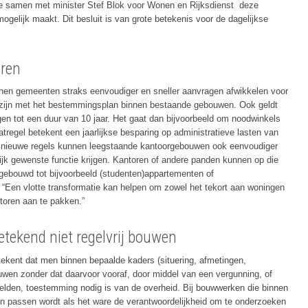
die samen met minister Stef Blok voor Wonen en Rijksdienst deze
ogelijk maakt. Dit besluit is van grote betekenis voor de dagelijkse
ren
nen gemeenten straks eenvoudiger en sneller aanvragen afwikkelen voor
jd zijn met het bestemmingsplan binnen bestaande gebouwen. Ook geldt
ingen tot een duur van 10 jaar. Het gaat dan bijvoorbeeld om noodwinkels
regel betekent een jaarlijkse besparing op administratieve lasten van
e nieuwe regels kunnen leegstaande kantoorgebouwen ook eenvoudiger
jk gewenste functie krijgen. Kantoren of andere panden kunnen op die
gebouwd tot bijvoorbeeld (studenten)appartementen of
 “Een vlotte transformatie kan helpen om zowel het tekort aan woningen
toren aan te pakken.”
etekend niet regelvrij bouwen
ekent dat men binnen bepaalde kaders (situering, afmetingen,
wen zonder dat daarvoor vooraf, door middel van een vergunning, of
elden, toestemming nodig is van de overheid. Bij bouwwerken die binnen
en passen wordt als het ware de verantwoordelijkheid om te onderzoeken