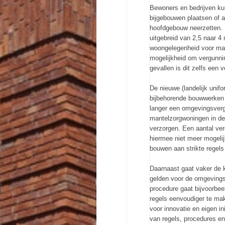
Bewoners en bedrijven ku
bijgebouwen plaatsen of 
hoofdgebouw neerzetten. H
uitgebreid van 2,5 naar 4
woongelegenheid voor man
mogelijkheid om vergunni
gevallen is dit zelfs een v
De nieuwe (landelijk unif
bijbehorende bouwwerken 
langer een omgevingsver
mantelzorgwoningen in de
verzorgen. Een aantal ver
hiermee niet meer mogelijk
bouwen aan strikte regels
Daarnaast gaat vaker de k
gelden voor de omgevings
procedure gaat bijvoorbeel
regels eenvoudiger te ma
voor innovatie en eigen i
van regels, procedures en