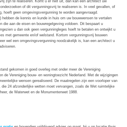
j zijn te realiseren. Komt u er niet uit, dan kan een architect uw
nderzoeken of dit vergunningsvrij te realiseren is. In veel gevallen, of
g, hoeft geen omgevingsvergunning te worden aangevraagd.
) hebben de kennis en kunde in huis om uw bouwwensen te vertalen
n die aan de eisen en bouwregelgeving voldoen. Dit bespaart u
angezien u dan ook geen vergunningleges hoeft te betalen en ontwijkt u
es met gemeente en/of welstand. Kortom vergunningsvrij bouwen
neer wel een omgevingsvergunning noodzakelijk is, kan een architect u
adviseren.
 stand gekomen in goed overleg met onder meer de Vereniging
 de Vereniging bouw- en woningtoezicht Nederland. Met de wijzigingen
meentelijke wensen gerealiseerd. De maatregelen zijn een voorloper van
die 24 afzonderlijke wetten moet vervangen, zoals de Wet ruimtelijke
eheer, de Waterwet en de Monumentenwet 1988.
?
r gratis
en bovendien vrijblijvend advies op maat, bij u op locatie thuis,