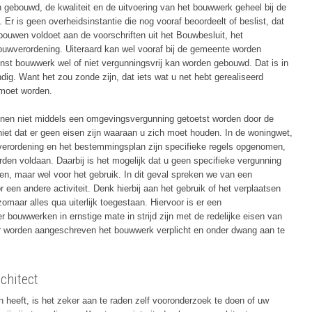
 gebouwd, de kwaliteit en de uitvoering van het bouwwerk geheel bij de
Er is geen overheidsinstantie die nog vooraf beoordeelt of beslist, dat
bouwen voldoet aan de voorschriften uit het Bouwbesluit, het
uwverordening. Uiteraard kan wel vooraf bij de gemeente worden
st bouwwerk wel of niet vergunningsvrij kan worden gebouwd. Dat is in
dig. Want het zou zonde zijn, dat iets wat u net hebt gerealiseerd
 moet worden.
en niet middels een omgevingsvergunning getoetst worden door de
et dat er geen eisen zijn waaraan u zich moet houden. In de woningwet,
verordening en het bestemmingsplan zijn specifieke regels opgenomen,
en voldaan. Daarbij is het mogelijk dat u geen specifieke vergunning
en, maar wel voor het gebruik. In dit geval spreken we van een
een andere activiteit. Denk hierbij aan het gebruik of het verplaatsen
 zomaar alles qua uiterlijk toegestaan. Hiervoor is er een
 bouwwerken in ernstige mate in strijd zijn met de redelijke eisen van
r worden aangeschreven het bouwwerk verplicht en onder dwang aan te
chitect
n heeft, is het zeker aan te raden zelf vooronderzoek te doen of uw