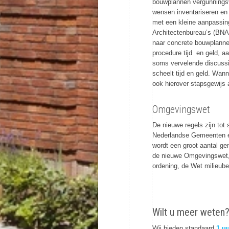
bouwplannen vergunningsvri
wensen inventariseren en o
met een kleine aanpassin
Architectenbureau’s (BNA
naar concrete bouwplanne
procedure tijd en geld, a
soms vervelende discussi
scheelt tijd en geld. Wan
ook hierover stapsgewijs 
Omgevingswet
De nieuwe regels zijn tot
Nederlandse Gemeenten en
wordt een groot aantal ge
de nieuwe Omgevingswet, 
ordening, de Wet milieub
Wilt u meer weten
Wij bieden standaard
1 uu