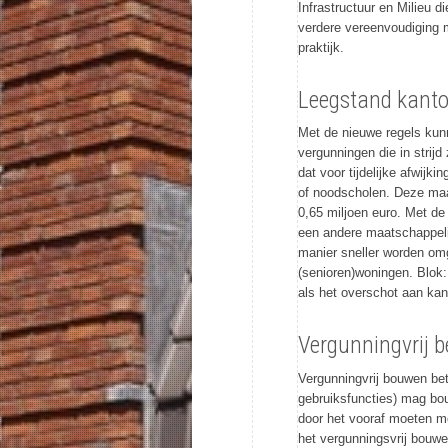
Infrastructuur en Milieu 
verdere vereenvoudiging m
praktijk.
Leegstand kanto
Met de nieuwe regels kun
vergunningen die in stri
dat voor tijdelijke afwijk
of noodscholen. Deze maat
0,65 miljoen euro. Met d
een andere maatschappeli
manier sneller worden om
(senioren)woningen. Blok:
als het overschot aan kan
Vergunningvrij b
Vergunningvrij bouwen bet
gebruiksfuncties) mag bou
door het vooraf moeten m
het vergunningsvrij bouw