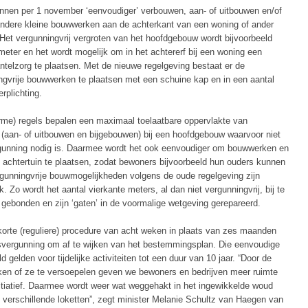
nnen per 1 november ‘eenvoudiger’ verbouwen, aan- of uitbouwen en/of
andere kleine bouwwerken aan de achterkant van een woning of ander
et vergunningvrij vergroten van het hoofdgebouw wordt bijvoorbeeld
 meter en het wordt mogelijk om in het achtererf bij een woning een
telzorg te plaatsen. Met de nieuwe regelgeving bestaat er de
ngvrije bouwwerken te plaatsen met een schuine kap en in een aantal
erplichting.
orme) regels bepalen een maximaal toelaatbare oppervlakte van
(aan- of uitbouwen en bijgebouwen) bij een hoofdgebouw waarvoor niet
gunning nodig is. Daarmee wordt het ook eenvoudiger om bouwwerken en
 achtertuin te plaatsen, zodat bewoners bijvoorbeeld hun ouders kunnen
gunningvrije bouwmogelijkheden volgens de oude regelgeving zijn
. Zo wordt het aantal vierkante meters, al dan niet vergunningvrij, bij te
 gebonden en zijn ‘gaten’ in de voormalige wetgeving gerepareerd.
orte (reguliere) procedure van acht weken in plaats van zes maanden
vergunning om af te wijken van het bestemmingsplan. Die eenvoudige
d gelden voor tijdelijke activiteiten tot een duur van 10 jaar. “Door de
ken of ze te versoepelen geven we bewoners en bedrijven meer ruimte
nitiatief. Daarmee wordt weer wat weggehakt in het ingewikkelde woud
 verschillende loketten”, zegt minister Melanie Schultz van Haegen van