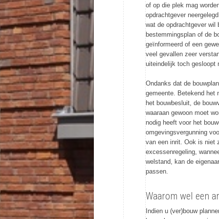
of op die plek mag worden
opdrachtgever neergelegd. 
wat de opdrachtgever wil 
bestemmingsplan of de bo
geïnformeerd of een gewen
veel gevallen zeer verstan
uiteindelijk toch gesloopt
Ondanks dat de bouwplann
gemeente. Betekend het ni
het bouwbesluit, de bouw
waaraan gewoon moet word
nodig heeft voor het bouw
omgevingsvergunning voor 
van een inrit. Ook is niet
excessenregeling, wanneer
welstand, kan de eigenaa
passen.
Waarom wel een ar
Indien u (ver)bouw planne