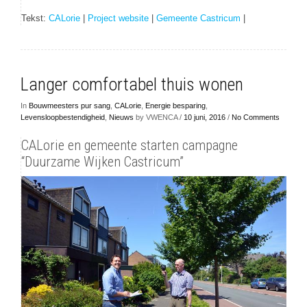
Tekst:
CALorie
|
Project website
|
Gemeente Castricum
|
Langer comfortabel thuis wonen
In
Bouwmeesters pur sang
,
CALorie
,
Energie besparing
,
Levensloopbestendigheid
,
Nieuws
by VWENCA /
10 juni, 2016
/
No Comments
CALorie en gemeente starten campagne
“Duurzame Wijken Castricum”