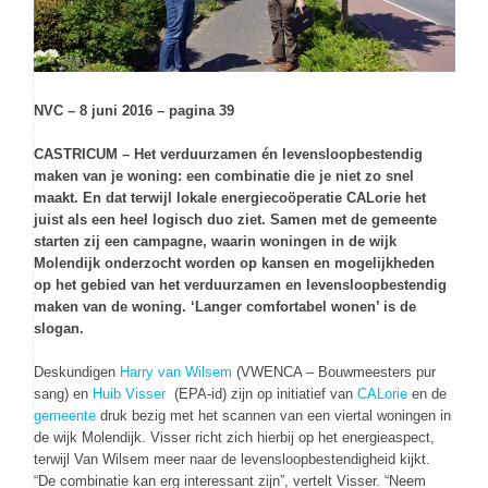
NVC – 8 juni 2016 – pagina 39
CASTRICUM – Het verduurzamen én levensloopbestendig
maken van je woning: een combinatie die je niet zo snel
maakt. En dat terwijl lokale energiecoöperatie CALorie het
juist als een heel logisch duo ziet. Samen met de gemeente
starten zij een campagne, waarin woningen in de wijk
Molendijk onderzocht worden op kansen en mogelijkheden
op het gebied van het verduurzamen en levensloopbestendig
maken van de woning. ‘Langer comfortabel wonen’ is de
slogan.
Deskundigen
Harry van Wilsem
(VWENCA – Bouwmeesters pur
sang) en
Huib Visser
(EPA-id) zijn op initiatief van
CALorie
en de
gemeente
druk bezig met het scannen van een viertal woningen in
de wijk Molendijk. Visser richt zich hierbij op het energieaspect,
terwijl Van Wilsem meer naar de levensloopbestendigheid kijkt.
“De combinatie kan erg interessant zijn”, vertelt Visser. “Neem