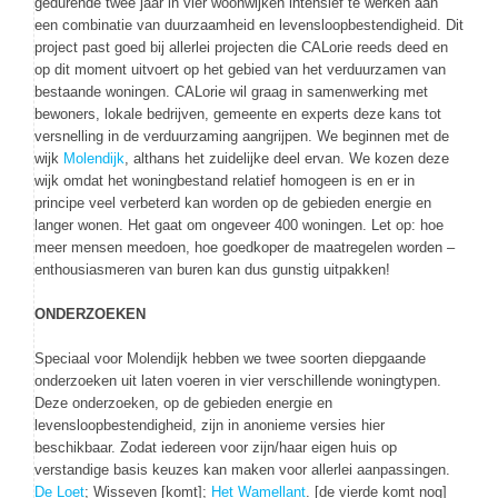
gedurende twee jaar in vier woonwijken intensief te werken aan
een combinatie van duurzaamheid en levensloopbestendigheid. Dit
project past goed bij allerlei projecten die CALorie reeds deed en
op dit moment uitvoert op het gebied van het verduurzamen van
bestaande woningen. CALorie wil graag in samenwerking met
bewoners, lokale bedrijven, gemeente en experts deze kans tot
versnelling in de verduurzaming aangrijpen. We beginnen met de
wijk
Molendijk
, althans het zuidelijke deel ervan. We kozen deze
wijk omdat het woningbestand relatief homogeen is en er in
principe veel verbeterd kan worden op de gebieden energie en
langer wonen. Het gaat om ongeveer 400 woningen. Let op: hoe
meer mensen meedoen, hoe goedkoper de maatregelen worden –
enthousiasmeren van buren kan dus gunstig uitpakken!
ONDERZOEKEN
Speciaal voor Molendijk hebben we twee soorten diepgaande
onderzoeken uit laten voeren in vier verschillende woningtypen.
Deze onderzoeken, op de gebieden energie en
levensloopbestendigheid, zijn in anonieme versies hier
beschikbaar. Zodat iedereen voor zijn/haar eigen huis op
verstandige basis keuzes kan maken voor allerlei aanpassingen.
De Loet
; Wisseven [komt];
Het Wamellant
. [de vierde komt nog]