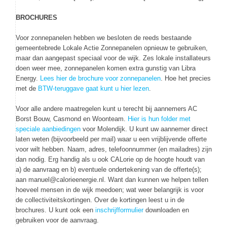
BROCHURES
Voor zonnepanelen hebben we besloten de reeds bestaande
gemeentebrede Lokale Actie Zonnepanelen opnieuw te gebruiken,
maar dan aangepast speciaal voor de wijk. Zes lokale installateurs
doen weer mee, zonnepanelen komen extra gunstig van Libra
Energy.
Lees hier de brochure voor zonnepanelen
. Hoe het precies
met de
BTW-teruggave gaat kunt u hier lezen
.
Voor alle andere maatregelen kunt u terecht bij aannemers AC
Borst Bouw, Casmond en Woonteam.
Hier is hun folder met
speciale aanbiedingen
voor Molendijk. U kunt uw aannemer direct
laten weten (bijvoorbeeld per mail) waar u een vrijblijvende offerte
voor wilt hebben. Naam, adres, telefoonnummer (en mailadres) zijn
dan nodig. Erg handig als u ook CALorie op de hoogte houdt van
a) de aanvraag en b) eventuele ondertekening van de offerte(s);
aan manuel@calorieenergie.nl. Want dan kunnen we helpen tellen
hoeveel mensen in de wijk meedoen; wat weer belangrijk is voor
de collectiviteitskortingen. Over de kortingen leest u in de
brochures. U kunt ook een
inschrijfformulier
downloaden en
gebruiken voor de aanvraag.