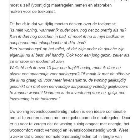
moet u zelf (voortijdig) maatregelen nemen en afspraken
maken voor de toekomst.
Dit houdt in dat we tijdig moeten denken over de toekomst:
“Is mijn woning, wanneer ik ouder ben, nog net zo prettig als nu?
Kan ik dan nog douchen in bad, of moet ik nu al mijn badkamer
aanpassen met inloopdouche of dito -bad?
Een ‘steunbeugel’ op het toilet, of dat zitje onder de douche zijn
eigenlijk nu al best wel handig. Ook voor een jong gezin, zeker als
ze er stoer en modern uit zien.
Wellicht heb ik over 10 jaar een traplift nodig, moet ik daar nu
alvast een spaarpotje voor aanleggen? Of maak ik met de uitbouw
die ik nu graag wil voor meer levensruimte, de woning gelijktijdig
geschikt om met een eenvoudige aanpassing volledig gelijkvloers
te kunnen wonen? Daarmee is de investering voor nu, gelijk een
investering in de toekomst.”
Uw woning levensloopbestendig maken is een ideale combinatie
om uit te voeren samen met energiebesparende maatregelen. Door
er nu voor te zorgen dat de woning zuinig omgaat met energie, het
wooncomfort wordt verhoogd en levensloopbestendig wordt. Weet
u zeker dat u onder normale omstandigheden tot in lengte van