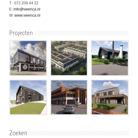
T : 072 200 44 22
E:
info@vwenca.nl
W:
www.vwenca.nl
Projecten
Zoeken