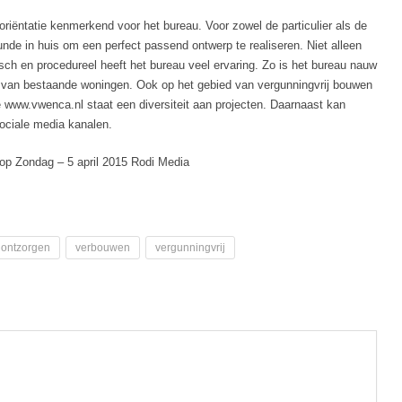
oriëntatie kenmerkend voor het bureau. Voor zowel de particulier als de
unde in huis om een perfect passend ontwerp te realiseren. Niet alleen
sch en procedureel heeft het bureau veel ervaring. Zo is het bureau nauw
n van bestaande woningen. Ook op het gebied van vergunningvrij bouwen
te www.vwenca.nl staat een diversiteit aan projecten. Daarnaast kan
ociale media kanalen.
p Zondag – 5 april 2015 Rodi Media
ontzorgen
verbouwen
vergunningvrij