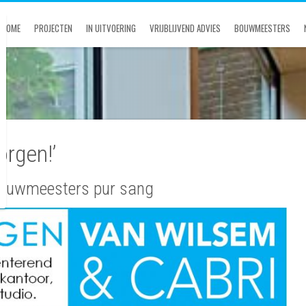
HOME
PROJECTEN
IN UITVOERING
VRIJBLIJVEND ADVIES
BOUWMEESTERS
orgen!’
Bouwmeesters pur sang