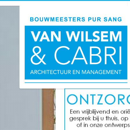
‘Van A tot Z ontz
Van Wilsem & Cabri: 