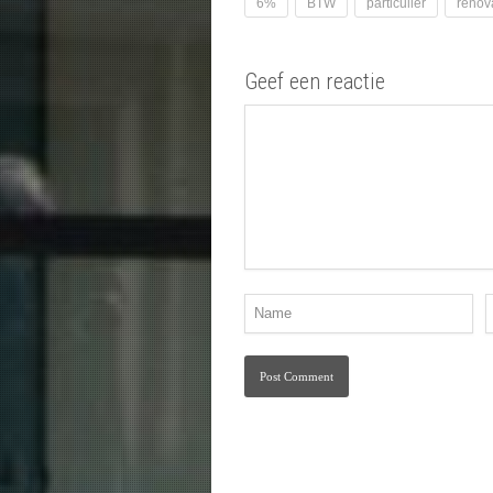
6%
BTW
particulier
renov
Geef een reactie