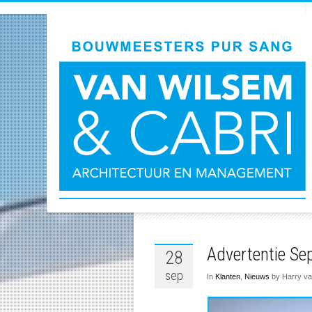
ALL PO
Advertentie Se
28
sep
In
Klanten
,
Nieuws
by Harry va