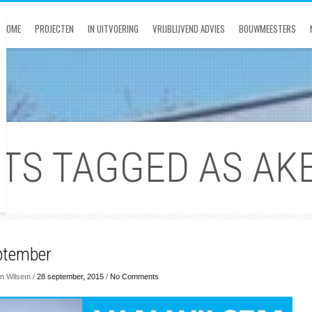
HOME
PROJECTEN
IN UITVOERING
VRIJBLIJVEND ADVIES
BOUWMEESTERS
STS TAGGED AS AK
ptember
n Wilsem /
28 september, 2015
/
No Comments