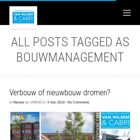
ALL POSTS TAGGED AS
BOUWMANAGEMENT
Verbouw of nieuwbouw dromen?
In
Nieuws
by VWENCA /
3 mei, 2019
/
No Comments