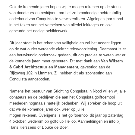
Ook de komende jaren hopen wij te mogen rekenen op de steun
van donateurs en bedrijven, om het zo broodnodige achterstallig
onderhoud van Conquista te verwezenlijken. Afgelopen jaar stond
in het teken van het verhelpen van allerlei lekkages en ook
gebeurde het nodige schilderwerk.
Dit jaar staat in het teken van veiligheid en zal het accent liggen
op de wat ouder wordende elektriciteitsvoorziening. Daarnaast is er
een bouwkundig onderzoek gedaan, dit om precies te weten wat er
de komende jaren moet gebeuren. Dit met dank aan
Van Wilsem
& Cabri Architectuur en Management
, gevestigd aan de
Rijksweg 102 in Limmen. Zij hebben dit als sponsoring aan
Conquista aangeboden.
Namens het bestuur van Stichting Conquista in Nood willen wij alle
donateurs en de bedrijven die aan het Conquista golftoernooi
meededen nogmaals hartelijk bedanken. Wij spreken de hoop uit
dat we de komende jaren ook weer op jullie
mogen rekenen. Overigens is het golftoernooi dit jaar op zaterdag
4 oktober, wederom op golfclub Heiloo. Aanmeldingen en info bij
Hans Kerssens of Bouke de Boer.