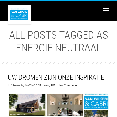
ALL POSTS TAGGED AS
ENERGIE NEUTRAAL
UW DROMEN ZIJN ONZE INSPIRATIE
In
Nieuws
by VWENCA /
5 maart, 2021
/
No Comments