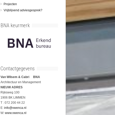
Projecten
Vrijblijvend adviesgesprek?
BNA keurmerk
Contactgegevens
Van Wilsem & Cabri BNA
Architectuur en Management
NIEUW ADRES
Rijksweg 100
1906 BK LIMMEN
T : 072 200 44 22
E:
info@vwenca.nl
W:
www.vwenca.nl