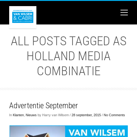
ALL POSTS TAGGED AS
HOLLAND MEDIA
COMBINATIE
Advertentie September
In
Klanten
,
Nieuws
by Harry van Wilsem /
28 september, 2015
/
No Comments