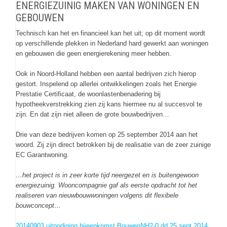
ENERGIEZUINIG MAKEN VAN WONINGEN EN
GEBOUWEN
Technisch kan het en financieel kan het uit; op dit moment wordt
op verschillende plekken in Nederland hard gewerkt aan woningen
en gebouwen die geen energierekening meer hebben.
Ook in Noord-Holland hebben een aantal bedrijven zich hierop
gestort. Inspelend op allerlei ontwikkelingen zoals het Energie
Prestatie Certificaat, de woonlastenbenadering bij
hypotheekverstrekking zien zij kans hiermee nu al succesvol te
zijn. En dat zijn niet alleen de grote bouwbedrijven…
Drie van deze bedrijven komen op 25 september 2014 aan het
woord. Zij zijn direct betrokken bij de realisatie van de zeer zuinige
EC Garantwoning.
…het project is in zeer korte tijd neergezet en is buitengewoon
energiezuinig. Wooncompagnie gaf als eerste opdracht tot het
realiseren van nieuwbouwwoningen volgens dit flexibele
bouwconcept…
20140903 uitnodiging bijeenkomst BouwenNH2-0 dd 25 sept 2014