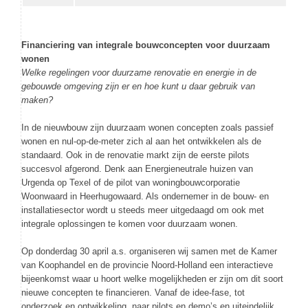
Financiering van integrale bouwconcepten voor duurzaam
wonen
Welke regelingen voor duurzame renovatie en energie in de
gebouwde omgeving zijn er en hoe kunt u daar gebruik van
maken?
In de nieuwbouw zijn duurzaam wonen concepten zoals passief
wonen en nul-op-de-meter zich al aan het ontwikkelen als de
standaard. Ook in de renovatie markt zijn de eerste pilots
succesvol afgerond. Denk aan Energieneutrale huizen van
Urgenda op Texel of de pilot van woningbouwcorporatie
Woonwaard in Heerhugowaard. Als ondernemer in de bouw- en
installatiesector wordt u steeds meer uitgedaagd om ook met
integrale oplossingen te komen voor duurzaam wonen.
Op donderdag 30 april a.s. organiseren wij samen met de Kamer
van Koophandel en de provincie Noord-Holland een interactieve
bijeenkomst waar u hoort welke mogelijkheden er zijn om dit soort
nieuwe concepten te financieren. Vanaf de idee-fase, tot
onderzoek en ontwikkeling, naar pilots en demo’s en uiteindelijk