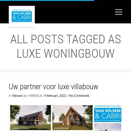
ALL POSTS TAGGED AS
LUXE WONINGBOUW
Uw partner voor luxe villabouw
In
Nieuws
by VWENCA /
4 februari, 2021
/
No Comments