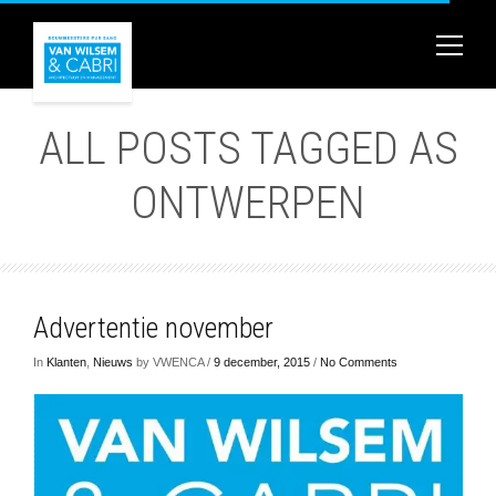
ALL POSTS TAGGED AS
ONTWERPEN
Advertentie november
In
Klanten
,
Nieuws
by VWENCA /
9 december, 2015
/
No Comments