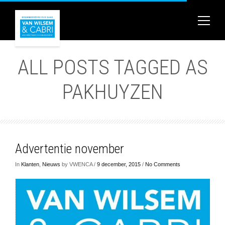
ALL POSTS TAGGED AS
PAKHUYZEN
Advertentie november
In
Klanten
,
Nieuws
by VWENCA /
9 december, 2015
/
No Comments