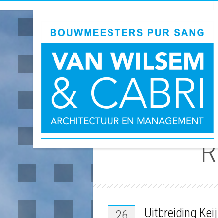
A
R
Uitbreiding Kei
26