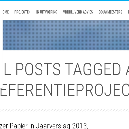
HOME
PROJECTEN
IN UITVOERING
VRIJBLIJVEND ADVIES
BOUWMEESTERS
LL POSTS TAGGED 
EFERENTIEPROJE
jzer Papier in Jaarverslag 2013,