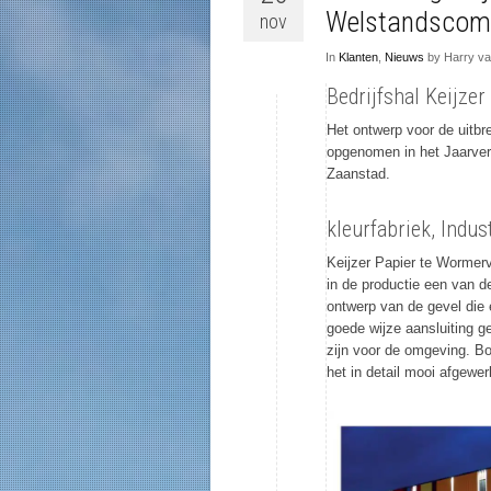
Welstandscom
nov
In
Klanten
,
Nieuws
by Harry va
Bedrijfshal Keijze
Het ontwerp voor de uitbr
opgenomen in het Jaarve
Zaanstad.
kleurfabriek, Indu
Keijzer Papier te Wormerve
in de productie een van d
ontwerp van de gevel die e
goede wijze aansluiting ge
zijn voor de omgeving. Bo
het in detail mooi afgewer