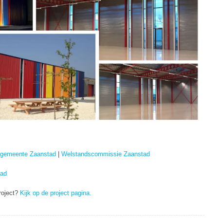
e gemeente Zaanstad
|
Welstandscommissie Zaanstad
ad
project?
Kijk op de project pagina.