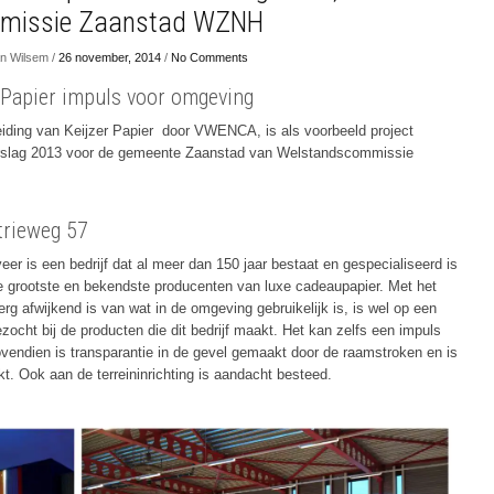
missie Zaanstad WZNH
n Wilsem /
26 november, 2014
/
No Comments
r Papier impuls voor omgeving
eiding van Keijzer Papier door VWENCA, is als voorbeeld project
rslag 2013 voor de gemeente Zaanstad van Welstandscommissie
strieweg 57
er is een bedrijf dat al meer dan 150 jaar bestaat en gespecialiseerd is
e grootste en bekendste producenten van luxe cadeaupapier. Met het
rg afwijkend is van wat in de omgeving gebruikelijk is, is wel op een
zocht bij de producten die dit bedrijf maakt. Het kan zelfs een impuls
vendien is transparantie in de gevel gemaakt door de raamstroken en is
kt. Ook aan de terreininrichting is aandacht besteed.