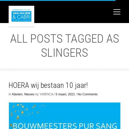
ALL POSTS TAGGED AS
SLINGERS
HOERA wij bestaan 10 jaar!
In
Klanten
,
Nieuws
by VWENCA /
5 maart, 2021
/
No Comments