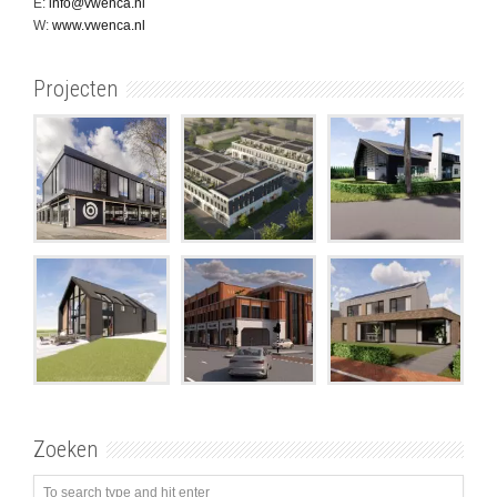
E:
info@vwenca.nl
W:
www.vwenca.nl
Projecten
Zoeken