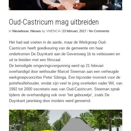
Oud-Castricum mag uitbreiden
In
Nieuwbouw
,
Nieuws
by VWENCA /
23 februari, 2017
/
No Comments
Het had wat voeten in de aarde, maar de Werkgroep Oud-
Castricum heeft goedkeuring van de gemeente om haar
onderkomen De Duynkant aan de Geversweg 1b te verbouwen en
uit te breiden met een filmzaal.
De benodigde omgevingsvergunning werd op 21 februari
overhandigd door wethouder Marcel Steeman aan een verheugde
werkgroepvoorzitter Peter Sibinga. Een bijzonder moment voor de
portefeuillehouder, omdat zijn veel te jong overleden vader Wil, van
1992 tot 2000 secretaris was van Oud-Castricum. Steeman sprak
tijdens de overhandiging ook over ‘het gebouwtje’, zoals De
Duynkant jarenlang door insiders werd genoemd.