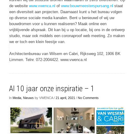
de website
www.vwenca.nl
of
www.bouwmeesterspursang.nl
staat
een diversiteit aan projecten. Daarnaast kunt u het bureau volgen
op diverse sociale media kanalen. Bent u benieuwd of wij uw
bouwdromen voor u kunnen realiseren? Maak online een
vrijblijvende afspraak. Dit kan bij u op locatie, bij ons in de ontwerp
studio, maar ook middels een coronaproof web meeting. Zo maken
we er toch een klein feestje van.
Architectenbureau van Wilsem en Cabri, Rijksweg 102, 1906 BK
Limmen. Telnr. 072-2004422. www.vwenca.nl
Al 10 jaar onze inspiratie – 1
In
Media
,
Nieuws
by VWENCA /
21 april, 2021
/
No Comments