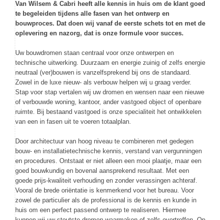
Van Wilsem & Cabri heeft alle kennis in huis om de klant goed
te begeleiden tijdens alle fasen van het ontwerp en
bouwproces. Dat doen wij vanaf de eerste schets tot en met de
oplevering en nazorg, dat is onze formule voor succes.
Uw bouwdromen staan centraal voor onze ontwerpen en
technische uitwerking. Duurzaam en energie zuinig of zelfs energie
neutraal (ver)bouwen is vanzelfsprekend bij ons de standaard.
Zowel in de luxe nieuw- als verbouw helpen wij u graag verder.
Stap voor stap vertalen wij uw dromen en wensen naar een nieuwe
of verbouwde woning, kantoor, ander vastgoed object of openbare
ruimte. Bij bestaand vastgoed is onze specialiteit het ontwikkelen
van een in fasen uit te voeren totaalplan.
Door architectuur van hoog niveau te combineren met gedegen
bouw- en installatietechnische kennis, verstand van vergunningen
en procedures. Ontstaat er niet alleen een mooi plaatje, maar een
goed bouwkundig en bovenal aansprekend resultaat. Met een
goede prijs-kwaliteit verhouding en zonder verassingen achteraf.
Vooral de brede oriëntatie is kenmerkend voor het bureau. Voor
zowel de particulier als de professional is de kennis en kunde in
huis om een perfect passend ontwerp te realiseren. Hiermee
kunnen wij uw stoutste dromen waarmaken of zelfs overtreffen. Op