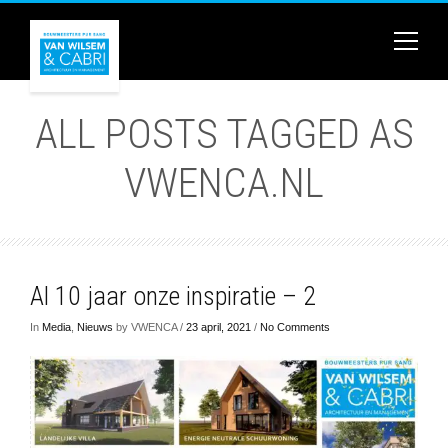
ALL POSTS TAGGED AS
VWENCA.NL
Al 10 jaar onze inspiratie – 2
In
Media
,
Nieuws
by VWENCA /
23 april, 2021
/
No Comments