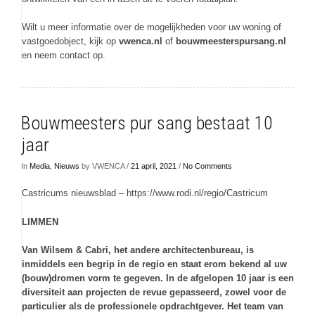
Wilt u meer informatie over de mogelijkheden voor uw woning of
vastgoedobject, kijk op
vwenca.nl
of
bouwmeesterspursang.nl
en neem contact op.
Bouwmeesters pur sang bestaat 10
jaar
In
Media
,
Nieuws
by VWENCA /
21 april, 2021
/
No Comments
Castricums nieuwsblad – https://www.rodi.nl/regio/Castricum
LIMMEN
Van Wilsem & Cabri, het andere architectenbureau, is
inmiddels een begrip in de regio en staat erom bekend al uw
(bouw)dromen vorm te gegeven. In de afgelopen 10 jaar is een
diversiteit aan projecten de revue gepasseerd, zowel voor de
particulier als de professionele opdrachtgever. Het team van